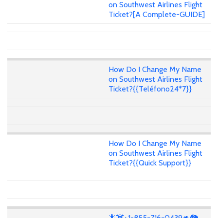
on Southwest Airlines Flight
Ticket?[A Complete-GUIDE]
How Do I Change My Name
on Southwest Airlines Flight
Ticket?{{Teléfono24*7}}
How Do I Change My Name
on Southwest Airlines Flight
Ticket?{{Quick Support}}
🦎🐼+1-855-716-0439🦘🐘