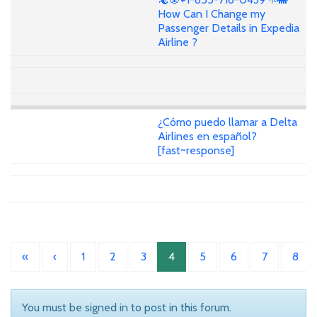
How Can I Change my
Passenger Details in Expedia
Airline ?
¿Cómo puedo llamar a Delta
Airlines en español?
[fast~response]
«
‹
1
2
3
4
5
6
7
8
You must be signed in to post in this forum.