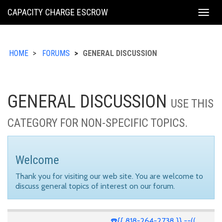
KING
CAPACITY CHARGE ESCROW
Togg
COUNTY
navig
HOME
FORUMS
GENERAL DISCUSSION
GENERAL DISCUSSION
USE THIS
CATEGORY FOR NON-SPECIFIC TOPICS.
Welcome
Thank you for visiting our web site. You are welcome to
discuss general topics of interest on our forum.
☎️{{ 818-264-2738 }} --((