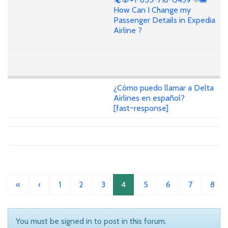
How Can I Change my
Passenger Details in Expedia
Airline ?
¿Cómo puedo llamar a Delta
Airlines en español?
[fast~response]
«
‹
1
2
3
4
5
6
7
8
You must be signed in to post in this forum.