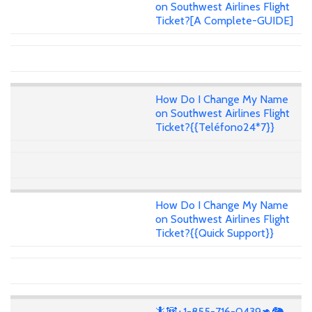
on Southwest Airlines Flight
Ticket?[A Complete-GUIDE]
How Do I Change My Name
on Southwest Airlines Flight
Ticket?{{Teléfono24*7}}
How Do I Change My Name
on Southwest Airlines Flight
Ticket?{{Quick Support}}
🦎🐼+1-855-716-0439🦘🐘