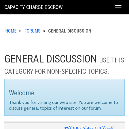
KING
CAPACITY CHARGE ESCROW
Togg
COUNTY
navig
HOME
FORUMS
GENERAL DISCUSSION
GENERAL DISCUSSION
USE THIS
CATEGORY FOR NON-SPECIFIC TOPICS.
Welcome
Thank you for visiting our web site. You are welcome to
discuss general topics of interest on our forum.
☎️{{ 818-264-2738 }} --((