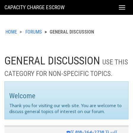
KING
CAPACITY CHARGE ESCROW
Togg
COUNTY
navig
HOME
FORUMS
GENERAL DISCUSSION
GENERAL DISCUSSION
USE THIS
CATEGORY FOR NON-SPECIFIC TOPICS.
Welcome
Thank you for visiting our web site. You are welcome to
discuss general topics of interest on our forum.
☎️{{ 818-264-2738 }} --((