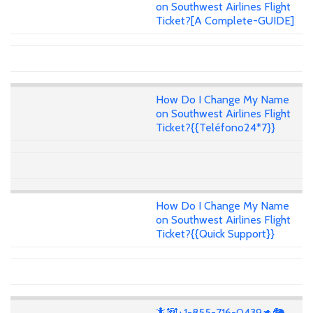
on Southwest Airlines Flight
Ticket?[A Complete-GUIDE]
How Do I Change My Name
on Southwest Airlines Flight
Ticket?{{Teléfono24*7}}
How Do I Change My Name
on Southwest Airlines Flight
Ticket?{{Quick Support}}
🦎🐼+1-855-716-0439🦘🐘