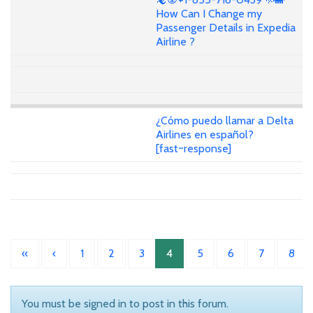
How Can I Change my
Passenger Details in Expedia
Airline ?
¿Cómo puedo llamar a Delta
Airlines en español?
[fast~response]
«
‹
1
2
3
4
5
6
7
8
You must be signed in to post in this forum.