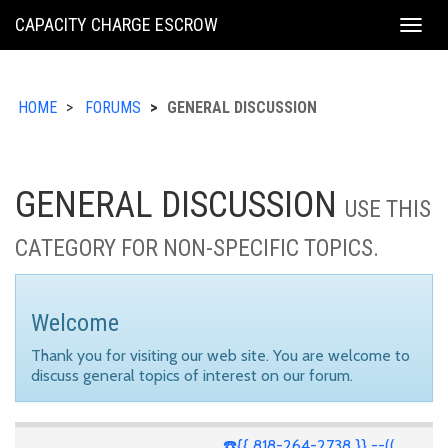
KING
CAPACITY CHARGE ESCROW
Togg
COUNTY
navig
HOME
FORUMS
GENERAL DISCUSSION
GENERAL DISCUSSION
USE THIS
CATEGORY FOR NON-SPECIFIC TOPICS.
Welcome
Thank you for visiting our web site. You are welcome to
discuss general topics of interest on our forum.
☎️{{ 818-264-2738 }} --((