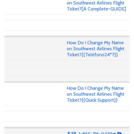
on Southwest Airlines Flight
Ticket?[A Complete-GUIDE]
How Do I Change My Name
on Southwest Airlines Flight
Ticket?{{Teléfono24*7}}
How Do I Change My Name
on Southwest Airlines Flight
Ticket?{{Quick Support}}
🦎🐼+1-855-716-0439🦘🐘