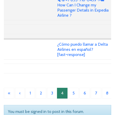
How Can I Change my
Passenger Details in Expedia
Airline ?
¿Cómo puedo llamar a Delta
Airlines en español?
[fast~response]
«
‹
1
2
3
4
5
6
7
8
You must be signed in to post in this forum.