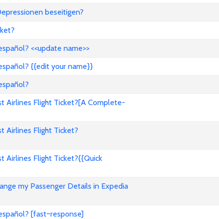
epressionen beseitigen?
ket?
 español? <<update name>>
español? {{edit your name}}
 español?
Airlines Flight Ticket?[A Complete-
irlines Flight Ticket?
irlines Flight Ticket?{{Quick
nge my Passenger Details in Expedia
español? [fast~response]