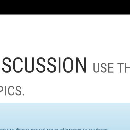
ISCUSSION
USE T
PICS.