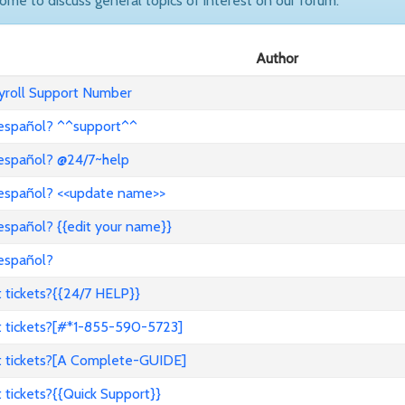
come to discuss general topics of interest on our forum.
Author
ayroll Support Number
 español? ^^support^^
 español? @24/7~help
 español? <<update name>>
español? {{edit your name}}
 español?
 tickets?{{24/7 HELP}}
t tickets?[#*1-855-590-5723]
t tickets?[A Complete-GUIDE]
tickets?{{Quick Support}}