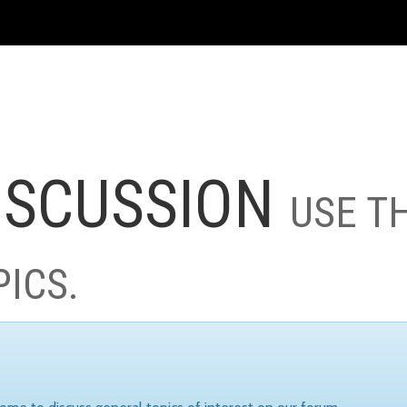
ISCUSSION
USE T
PICS.