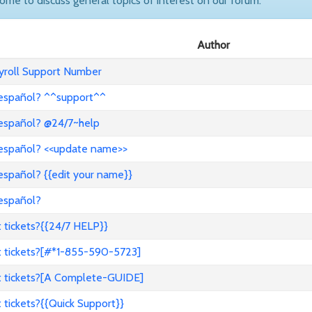
come to discuss general topics of interest on our forum.
Author
ayroll Support Number
 español? ^^support^^
 español? @24/7~help
 español? <<update name>>
español? {{edit your name}}
 español?
 tickets?{{24/7 HELP}}
t tickets?[#*1-855-590-5723]
t tickets?[A Complete-GUIDE]
tickets?{{Quick Support}}