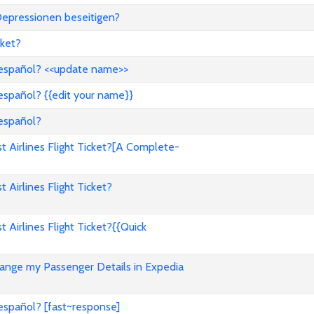
epressionen beseitigen?
ket?
 español? <<update name>>
español? {{edit your name}}
 español?
Airlines Flight Ticket?[A Complete-
irlines Flight Ticket?
irlines Flight Ticket?{{Quick
nge my Passenger Details in Expedia
español? [fast~response]