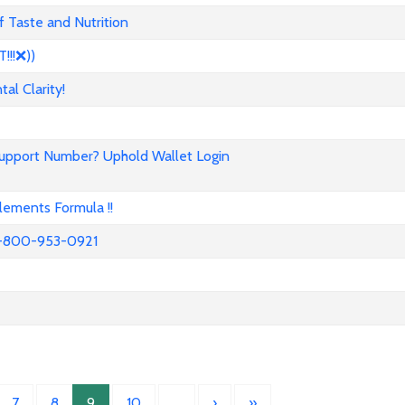
 Taste and Nutrition
!!❌))
l Clarity!
Support Number? Uphold Wallet Login
ements Formula !!
52-800-953-0921
7
8
9
10
…
›
»