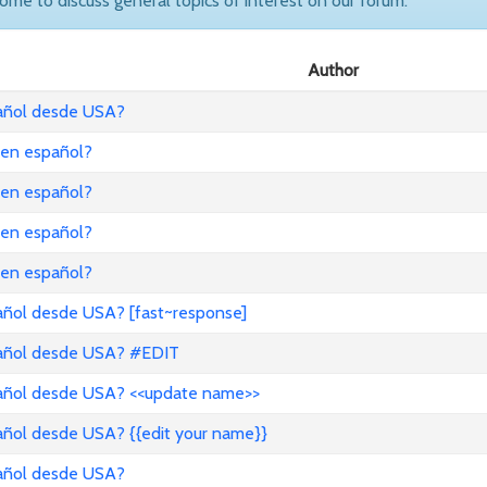
come to discuss general topics of interest on our forum.
Author
pañol desde USA?
 en español?
 en español?
 en español?
 en español?
añol desde USA? [fast~response]
pañol desde USA? #EDIT
pañol desde USA? <<update name>>
añol desde USA? {{edit your name}}
pañol desde USA?