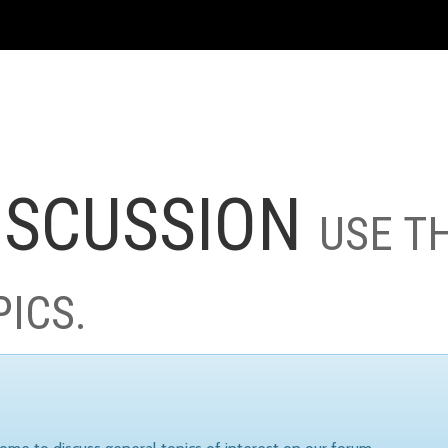
ISCUSSION
USE T
PICS.