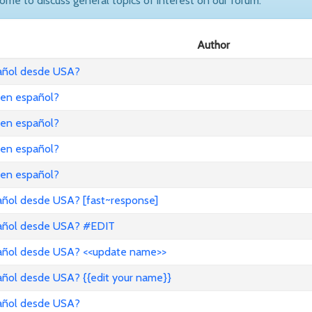
come to discuss general topics of interest on our forum.
Author
pañol desde USA?
 en español?
 en español?
 en español?
 en español?
añol desde USA? [fast~response]
pañol desde USA? #EDIT
pañol desde USA? <<update name>>
añol desde USA? {{edit your name}}
pañol desde USA?