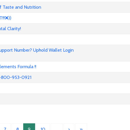
 Taste and Nutrition
!!❌))
l Clarity!
Support Number? Uphold Wallet Login
ements Formula !!
52-800-953-0921
7
8
9
10
…
›
»