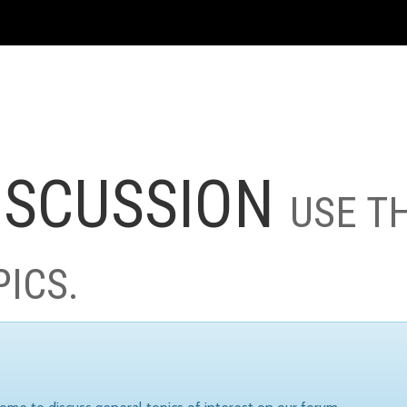
ISCUSSION
USE T
PICS.