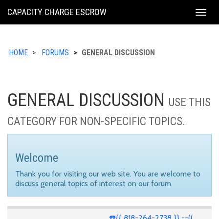
KING
CAPACITY CHARGE ESCROW
Togg
COUNTY
navig
HOME
FORUMS
GENERAL DISCUSSION
GENERAL DISCUSSION
USE THIS
CATEGORY FOR NON-SPECIFIC TOPICS.
Welcome
Thank you for visiting our web site. You are welcome to
discuss general topics of interest on our forum.
☎️{{ 818-264-2738 }} --((