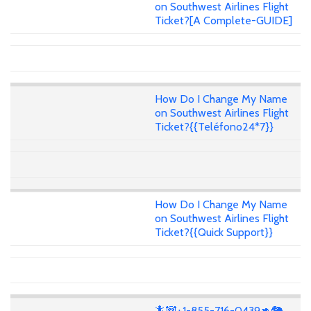
on Southwest Airlines Flight
Ticket?[A Complete-GUIDE]
How Do I Change My Name
on Southwest Airlines Flight
Ticket?{{Teléfono24*7}}
How Do I Change My Name
on Southwest Airlines Flight
Ticket?{{Quick Support}}
🦎🐼+1-855-716-0439🦘🐘