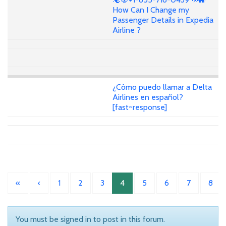
How Can I Change my
Passenger Details in Expedia
Airline ?
¿Cómo puedo llamar a Delta
Airlines en español?
[fast~response]
«
‹
1
2
3
4
5
6
7
8
You must be signed in to post in this forum.