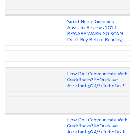
Smart Hemp Gummies
Australia Reviews 2024
BEWARE WARNING SCAM
Don't Buy Before Reading!
How Do I Communicate With
QuickBooks? !!#Quicklive
Assistant @24/7>TurboTax !!
How Do I Communicate With
QuickBooks? !!#Quicklive
Assistant @24/7>TurboTax !!