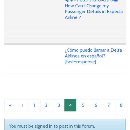
How Can I Change my
Passenger Details in Expedia
Airline ?
¿Cómo puedo llamar a Delta
Airlines en español?
[fast~response]
«
‹
1
2
3
4
5
6
7
8
You must be signed in to post in this forum.