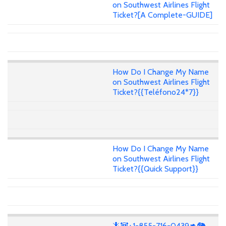
on Southwest Airlines Flight
Ticket?[A Complete-GUIDE]
How Do I Change My Name
on Southwest Airlines Flight
Ticket?{{Teléfono24*7}}
How Do I Change My Name
on Southwest Airlines Flight
Ticket?{{Quick Support}}
🦎🐼+1-855-716-0439🦘🐘