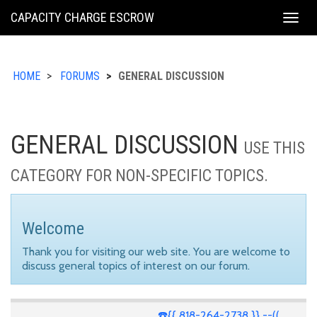
KING
CAPACITY CHARGE ESCROW
Togg
COUNTY
navig
HOME
FORUMS
GENERAL DISCUSSION
GENERAL DISCUSSION
USE THIS
CATEGORY FOR NON-SPECIFIC TOPICS.
Welcome
Thank you for visiting our web site. You are welcome to
discuss general topics of interest on our forum.
☎️{{ 818-264-2738 }} --((