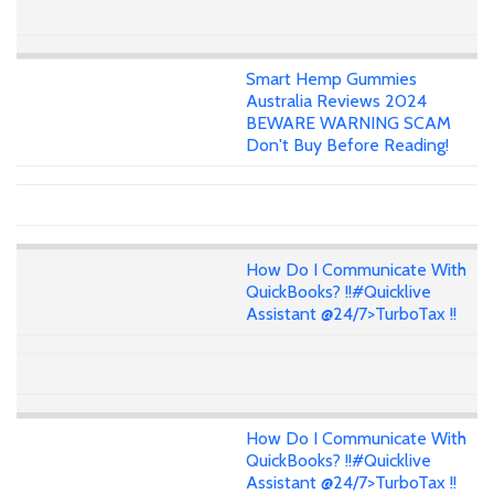
Smart Hemp Gummies
Australia Reviews 2024
BEWARE WARNING SCAM
Don't Buy Before Reading!
How Do I Communicate With
QuickBooks? !!#Quicklive
Assistant @24/7>TurboTax !!
How Do I Communicate With
QuickBooks? !!#Quicklive
Assistant @24/7>TurboTax !!