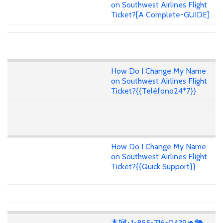
on Southwest Airlines Flight
Ticket?[A Complete-GUIDE]
How Do I Change My Name
on Southwest Airlines Flight
Ticket?{{Teléfono24*7}}
How Do I Change My Name
on Southwest Airlines Flight
Ticket?{{Quick Support}}
🦎🐼+1-855-716-0439🦘🐘