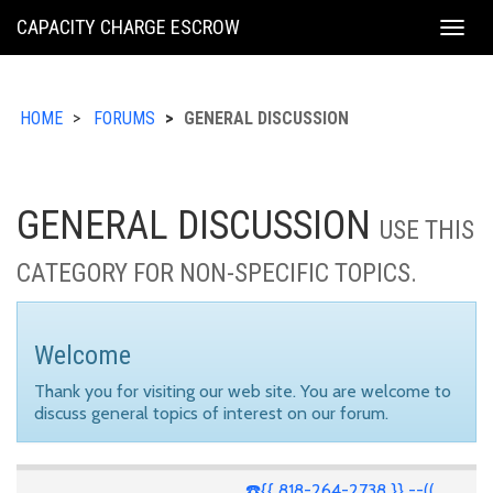
KING
CAPACITY CHARGE ESCROW
Togg
COUNTY
navig
HOME
FORUMS
GENERAL DISCUSSION
GENERAL DISCUSSION
USE THIS
CATEGORY FOR NON-SPECIFIC TOPICS.
Welcome
Thank you for visiting our web site. You are welcome to
discuss general topics of interest on our forum.
☎️{{ 818-264-2738 }} --((