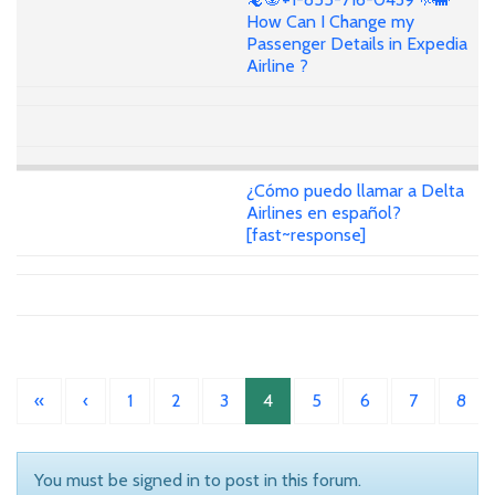
How Can I Change my
Passenger Details in Expedia
Airline ?
¿Cómo puedo llamar a Delta
Airlines en español?
[fast~response]
«
‹
1
2
3
4
5
6
7
8
You must be signed in to post in this forum.