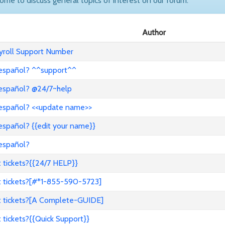
come to discuss general topics of interest on our forum.
Author
ayroll Support Number
 español? ^^support^^
 español? @24/7~help
 español? <<update name>>
español? {{edit your name}}
 español?
 tickets?{{24/7 HELP}}
t tickets?[#*1-855-590-5723]
t tickets?[A Complete-GUIDE]
tickets?{{Quick Support}}