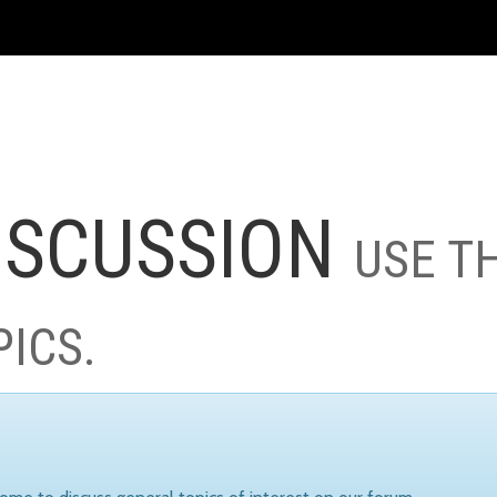
ISCUSSION
USE T
PICS.