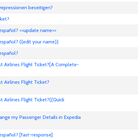
epressionen beseitigen?
ket?
 español? <<update name>>
español? {{edit your name}}
 español?
Airlines Flight Ticket?[A Complete-
irlines Flight Ticket?
irlines Flight Ticket?{{Quick
nge my Passenger Details in Expedia
español? [fast~response]