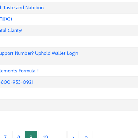
 Taste and Nutrition
!!❌))
l Clarity!
Support Number? Uphold Wallet Login
ements Formula !!
52-800-953-0921
7
8
9
10
…
›
»