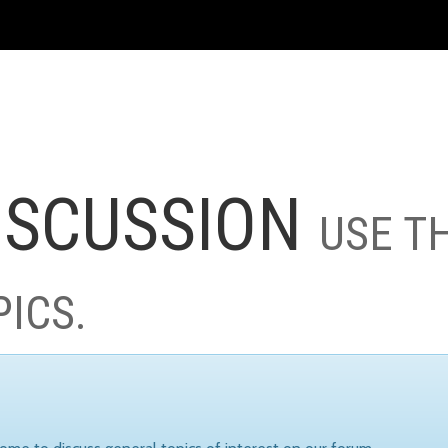
ISCUSSION
USE T
PICS.