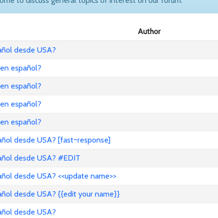
come to discuss general topics of interest on our forum.
Author
pañol desde USA?
 en español?
 en español?
 en español?
 en español?
añol desde USA? [fast~response]
pañol desde USA? #EDIT
pañol desde USA? <<update name>>
añol desde USA? {{edit your name}}
pañol desde USA?