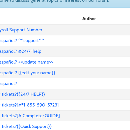
come to discuss general topics of interest on our forum.
Author
ayroll Support Number
 español? ^^support^^
 español? @24/7~help
 español? <<update name>>
español? {{edit your name}}
 español?
 tickets?{{24/7 HELP}}
t tickets?[#*1-855-590-5723]
t tickets?[A Complete-GUIDE]
tickets?{{Quick Support}}