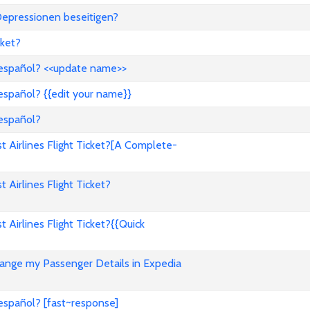
epressionen beseitigen?
ket?
 español? <<update name>>
español? {{edit your name}}
 español?
Airlines Flight Ticket?[A Complete-
irlines Flight Ticket?
irlines Flight Ticket?{{Quick
nge my Passenger Details in Expedia
español? [fast~response]