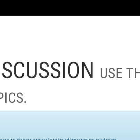
ISCUSSION
USE T
PICS.