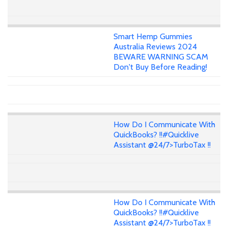
Smart Hemp Gummies
Australia Reviews 2024
BEWARE WARNING SCAM
Don't Buy Before Reading!
How Do I Communicate With
QuickBooks? !!#Quicklive
Assistant @24/7>TurboTax !!
How Do I Communicate With
QuickBooks? !!#Quicklive
Assistant @24/7>TurboTax !!