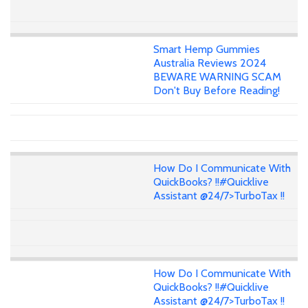
Smart Hemp Gummies
Australia Reviews 2024
BEWARE WARNING SCAM
Don't Buy Before Reading!
How Do I Communicate With
QuickBooks? !!#Quicklive
Assistant @24/7>TurboTax !!
How Do I Communicate With
QuickBooks? !!#Quicklive
Assistant @24/7>TurboTax !!