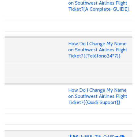
on Southwest Airlines Flight
Ticket?[A Complete-GUIDE]
How Do I Change My Name
on Southwest Airlines Flight
Ticket?{{Teléfono24*7}}
How Do I Change My Name
on Southwest Airlines Flight
Ticket?{{Quick Support}}
🦎🐼+1-855-716-0439🦘🐘