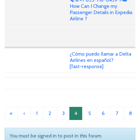
How Can I Change my
Passenger Details in Expedia
Airline ?
¿Cómo puedo llamar a Delta
Airlines en español?
[fast~response]
«
‹
1
2
3
4
5
6
7
8
You must be signed in to post in this forum.