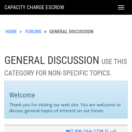
KING
CAPACITY CHARGE ESCROW
Togg
COUNTY
navig
HOME
FORUMS
GENERAL DISCUSSION
GENERAL DISCUSSION
USE THIS
CATEGORY FOR NON-SPECIFIC TOPICS.
Welcome
Thank you for visiting our web site. You are welcome to
discuss general topics of interest on our forum.
☎️{{ 818-264-2738 }} --((