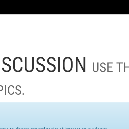
ISCUSSION
USE T
PICS.