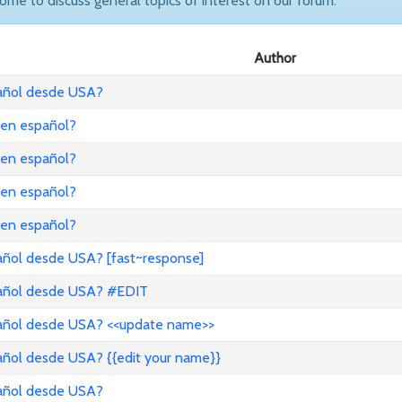
come to discuss general topics of interest on our forum.
Author
pañol desde USA?
 en español?
 en español?
 en español?
 en español?
añol desde USA? [fast~response]
pañol desde USA? #EDIT
pañol desde USA? <<update name>>
añol desde USA? {{edit your name}}
pañol desde USA?