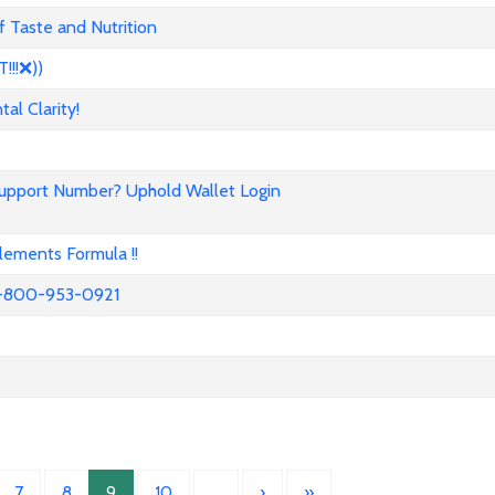
 Taste and Nutrition
!!❌))
l Clarity!
Support Number? Uphold Wallet Login
ements Formula !!
52-800-953-0921
7
8
9
10
…
›
»