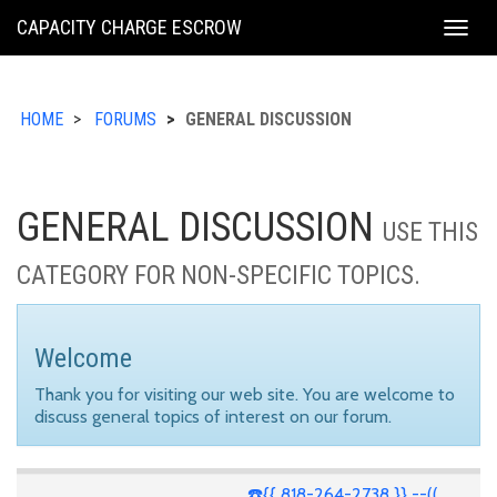
KING
CAPACITY CHARGE ESCROW
Togg
COUNTY
navig
HOME
FORUMS
GENERAL DISCUSSION
GENERAL DISCUSSION
USE THIS
CATEGORY FOR NON-SPECIFIC TOPICS.
Welcome
Thank you for visiting our web site. You are welcome to
discuss general topics of interest on our forum.
☎️{{ 818-264-2738 }} --((