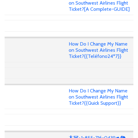
on Southwest Airlines Flight
Ticket?[A Complete-GUIDE]
How Do I Change My Name
on Southwest Airlines Flight
Ticket?{{Teléfono24*7}}
How Do I Change My Name
on Southwest Airlines Flight
Ticket?{{Quick Support}}
🦎🐼+1-855-716-0439🦘🐘