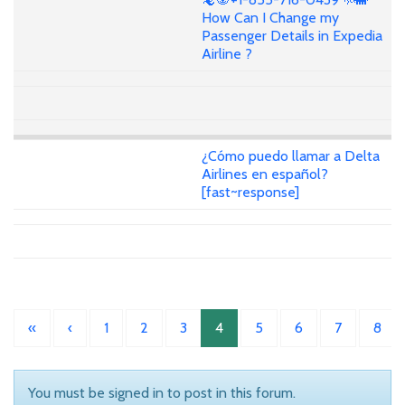
How Can I Change my
Passenger Details in Expedia
Airline ?
¿Cómo puedo llamar a Delta
Airlines en español?
[fast~response]
«
‹
1
2
3
4
5
6
7
8
You must be signed in to post in this forum.