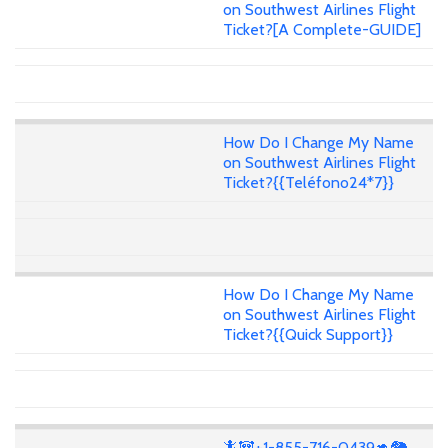
on Southwest Airlines Flight
Ticket?[A Complete-GUIDE]
How Do I Change My Name
on Southwest Airlines Flight
Ticket?{{Teléfono24*7}}
How Do I Change My Name
on Southwest Airlines Flight
Ticket?{{Quick Support}}
🦎🐼+1-855-716-0439🦘🐘