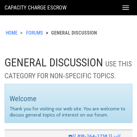
KING
CAPACITY CHARGE ESCROW
Togg
COUNTY
navig
HOME
FORUMS
GENERAL DISCUSSION
GENERAL DISCUSSION
USE THIS
CATEGORY FOR NON-SPECIFIC TOPICS.
Welcome
Thank you for visiting our web site. You are welcome to
discuss general topics of interest on our forum.
☎️{{ 818-264-2738 }} --((