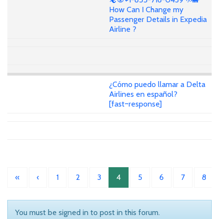
How Can I Change my
Passenger Details in Expedia
Airline ?
¿Cómo puedo llamar a Delta
Airlines en español?
[fast~response]
«
‹
1
2
3
4
5
6
7
8
You must be signed in to post in this forum.