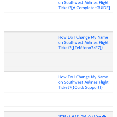
on Southwest Airlines Flight
Ticket?[A Complete-GUIDE]
How Do I Change My Name
on Southwest Airlines Flight
Ticket?{{Teléfono24*7}}
How Do I Change My Name
on Southwest Airlines Flight
Ticket?{{Quick Support}}
🦎🐼+1-855-716-0439🦘🐘