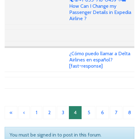
How Can I Change my
Passenger Details in Expedia
Airline ?
¿Cómo puedo llamar a Delta
Airlines en español?
[fast~response]
«
‹
1
2
3
4
5
6
7
8
You must be signed in to post in this forum.