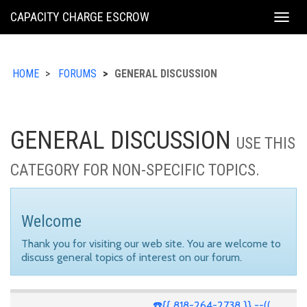
KING
CAPACITY CHARGE ESCROW
Togg
COUNTY
navig
HOME
FORUMS
GENERAL DISCUSSION
GENERAL DISCUSSION
USE THIS
CATEGORY FOR NON-SPECIFIC TOPICS.
Welcome
Thank you for visiting our web site. You are welcome to
discuss general topics of interest on our forum.
☎️{{ 818-264-2738 }} --((