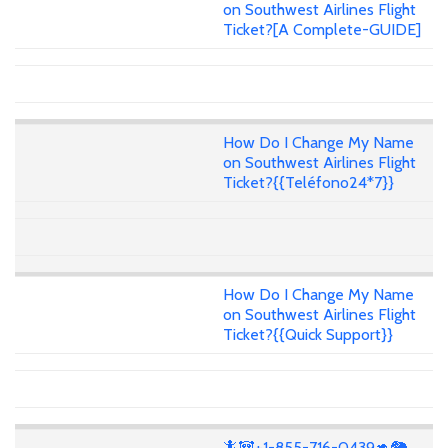
on Southwest Airlines Flight
Ticket?[A Complete-GUIDE]
How Do I Change My Name
on Southwest Airlines Flight
Ticket?{{Teléfono24*7}}
How Do I Change My Name
on Southwest Airlines Flight
Ticket?{{Quick Support}}
🦎🐼+1-855-716-0439🦘🐘