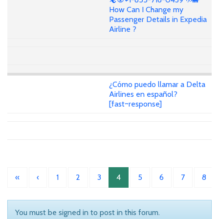
How Can I Change my
Passenger Details in Expedia
Airline ?
¿Cómo puedo llamar a Delta
Airlines en español?
[fast~response]
«
‹
1
2
3
4
5
6
7
8
You must be signed in to post in this forum.