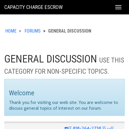
KING
CAPACITY CHARGE ESCROW
Togg
COUNTY
navig
HOME
FORUMS
GENERAL DISCUSSION
GENERAL DISCUSSION
USE THIS
CATEGORY FOR NON-SPECIFIC TOPICS.
Welcome
Thank you for visiting our web site. You are welcome to
discuss general topics of interest on our forum.
☎️{{ 818-264-2738 }} --((