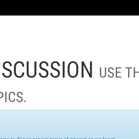
ISCUSSION
USE T
PICS.