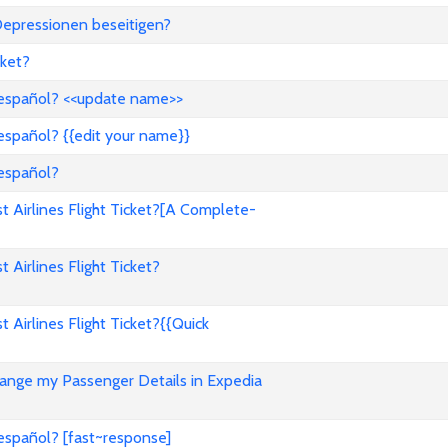
epressionen beseitigen?
ket?
 español? <<update name>>
español? {{edit your name}}
 español?
Airlines Flight Ticket?[A Complete-
irlines Flight Ticket?
irlines Flight Ticket?{{Quick
nge my Passenger Details in Expedia
español? [fast~response]