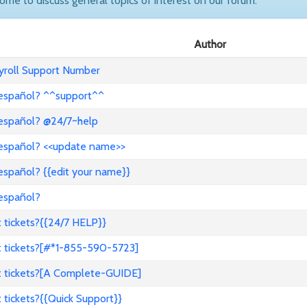
come to discuss general topics of interest on our forum.
Author
ayroll Support Number
 español? ^^support^^
 español? @24/7~help
 español? <<update name>>
español? {{edit your name}}
 español?
 tickets?{{24/7 HELP}}
t tickets?[#*1-855-590-5723]
t tickets?[A Complete-GUIDE]
tickets?{{Quick Support}}