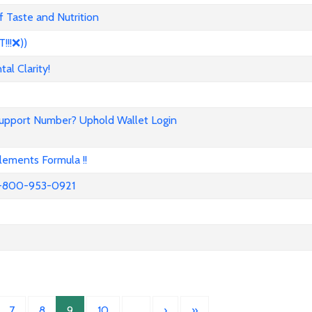
 Taste and Nutrition
!!❌))
l Clarity!
Support Number? Uphold Wallet Login
ements Formula !!
52-800-953-0921
7
8
9
10
…
›
»