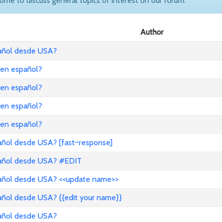
come to discuss general topics of interest on our forum.
Author
pañol desde USA?
 en español?
 en español?
 en español?
 en español?
añol desde USA? [fast~response]
pañol desde USA? #EDIT
pañol desde USA? <<update name>>
añol desde USA? {{edit your name}}
pañol desde USA?