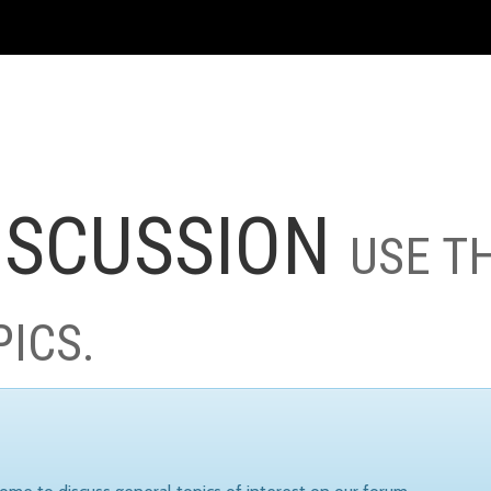
ISCUSSION
USE T
PICS.