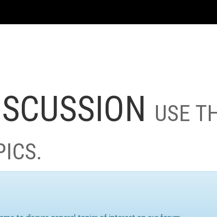
ISCUSSION
USE T
PICS.