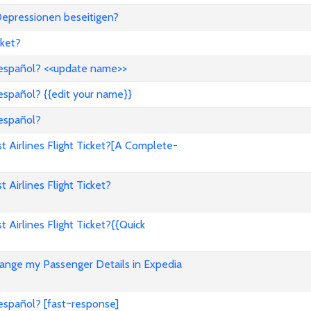
epressionen beseitigen?
ket?
 español? <<update name>>
español? {{edit your name}}
 español?
Airlines Flight Ticket?[A Complete-
irlines Flight Ticket?
irlines Flight Ticket?{{Quick
nge my Passenger Details in Expedia
español? [fast~response]