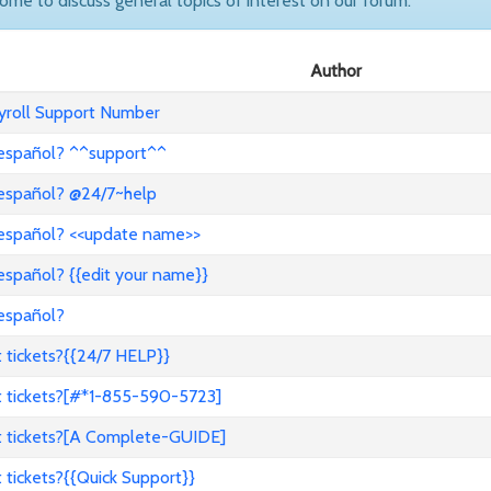
come to discuss general topics of interest on our forum.
Author
ayroll Support Number
 español? ^^support^^
 español? @24/7~help
 español? <<update name>>
español? {{edit your name}}
 español?
 tickets?{{24/7 HELP}}
t tickets?[#*1-855-590-5723]
t tickets?[A Complete-GUIDE]
tickets?{{Quick Support}}