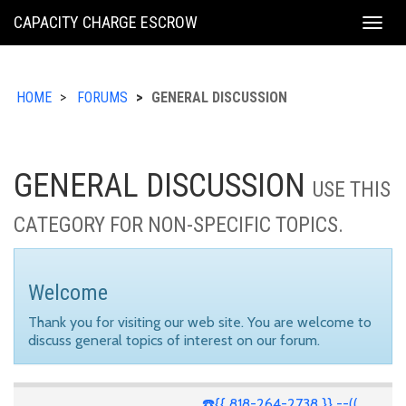
KING
CAPACITY CHARGE ESCROW
Togg
COUNTY
navig
HOME
FORUMS
GENERAL DISCUSSION
GENERAL DISCUSSION
USE THIS
CATEGORY FOR NON-SPECIFIC TOPICS.
Welcome
Thank you for visiting our web site. You are welcome to
discuss general topics of interest on our forum.
☎️{{ 818-264-2738 }} --((