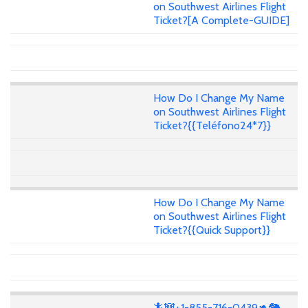
on Southwest Airlines Flight
Ticket?[A Complete-GUIDE]
How Do I Change My Name
on Southwest Airlines Flight
Ticket?{{Teléfono24*7}}
How Do I Change My Name
on Southwest Airlines Flight
Ticket?{{Quick Support}}
🦎🐼+1-855-716-0439🦘🐘