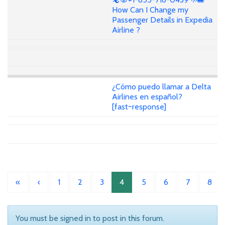
How Can I Change my
Passenger Details in Expedia
Airline ?
¿Cómo puedo llamar a Delta
Airlines en español?
[fast~response]
«
‹
1
2
3
4
5
6
7
8
You must be signed in to post in this forum.