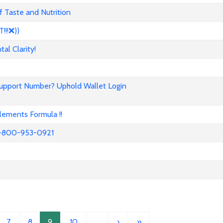
 Taste and Nutrition
!!❌))
l Clarity!
Support Number? Uphold Wallet Login
ements Formula !!
52-800-953-0921
7
8
9
10
…
›
»