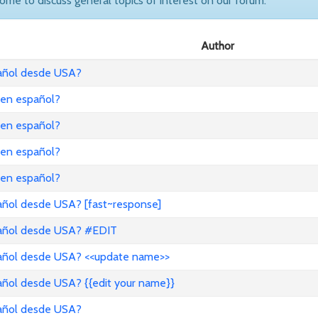
come to discuss general topics of interest on our forum.
Author
pañol desde USA?
 en español?
 en español?
 en español?
 en español?
añol desde USA? [fast~response]
pañol desde USA? #EDIT
pañol desde USA? <<update name>>
añol desde USA? {{edit your name}}
pañol desde USA?