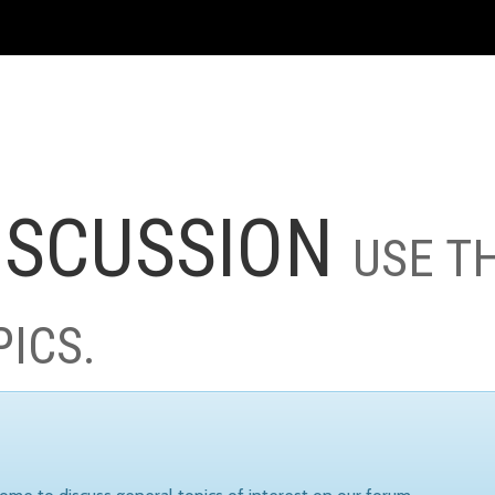
ISCUSSION
USE T
PICS.