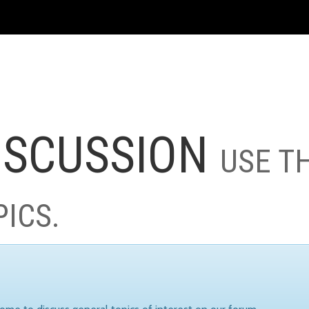
ISCUSSION
USE T
PICS.