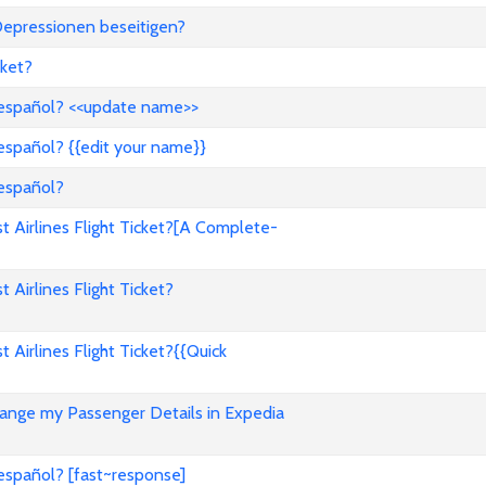
epressionen beseitigen?
ket?
 español? <<update name>>
español? {{edit your name}}
 español?
Airlines Flight Ticket?[A Complete-
irlines Flight Ticket?
irlines Flight Ticket?{{Quick
nge my Passenger Details in Expedia
español? [fast~response]