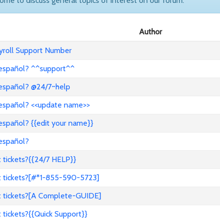
come to discuss general topics of interest on our forum.
Author
ayroll Support Number
 español? ^^support^^
 español? @24/7~help
 español? <<update name>>
español? {{edit your name}}
 español?
 tickets?{{24/7 HELP}}
t tickets?[#*1-855-590-5723]
t tickets?[A Complete-GUIDE]
tickets?{{Quick Support}}