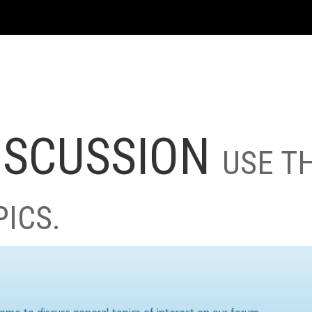
ISCUSSION
USE T
PICS.