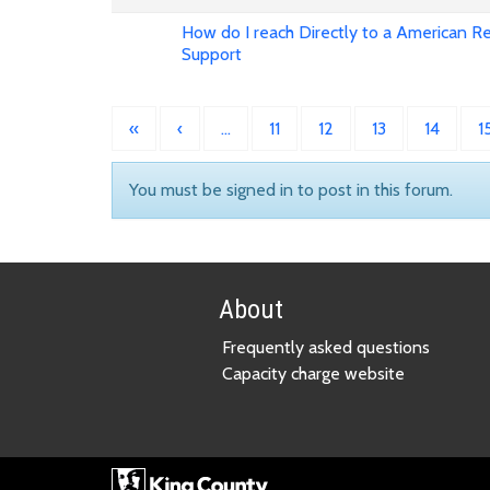
How do I reach Directly to a American Re
Support
«
‹
…
11
12
13
14
1
You must be signed in to post in this forum.
About
Frequently asked questions
Capacity charge website