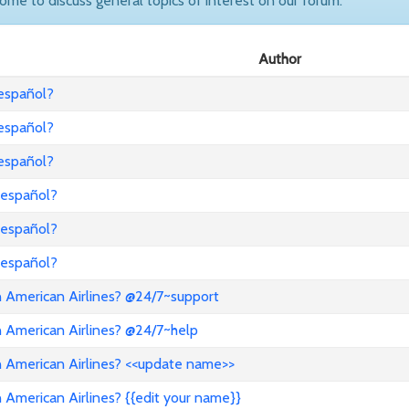
come to discuss general topics of interest on our forum.
Author
 español?
 español?
 español?
 español?
 español?
 español?
 American Airlines? @24/7~support
 American Airlines? @24/7~help
 American Airlines? <<update name>>
American Airlines? {{edit your name}}