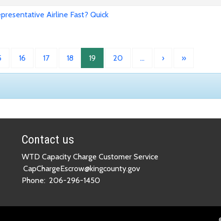
presentative Airline Fast? Quick
5
16
17
18
19
20
…
›
»
Contact us
WTD Capacity Charge Customer Service
CapChargeEscrow@kingcounty.gov
Phone:
206-296-1450