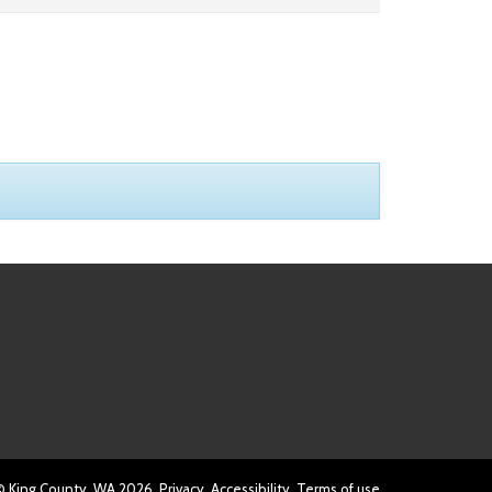
© King County, WA
2026
Privacy
Accessibility
Terms of use