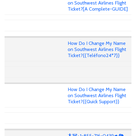
on Southwest Airlines Flight
Ticket?[A Complete-GUIDE]
How Do I Change My Name
on Southwest Airlines Flight
Ticket?{{Teléfono24*7}}
How Do I Change My Name
on Southwest Airlines Flight
Ticket?{{Quick Support}}
🦎🐼+1-855-716-0439🦘🐘