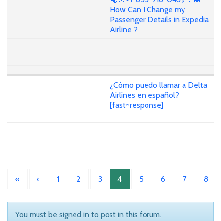
How Can I Change my
Passenger Details in Expedia
Airline ?
¿Cómo puedo llamar a Delta
Airlines en español?
[fast~response]
«
‹
1
2
3
4
5
6
7
8
You must be signed in to post in this forum.