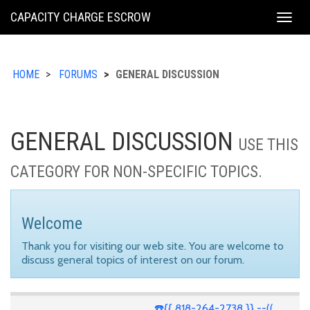
KING
CAPACITY CHARGE ESCROW
Togg
COUNTY
navig
HOME
FORUMS
GENERAL DISCUSSION
GENERAL DISCUSSION
USE THIS
CATEGORY FOR NON-SPECIFIC TOPICS.
Welcome
Thank you for visiting our web site. You are welcome to
discuss general topics of interest on our forum.
☎️{{ 818-264-2738 }} --((